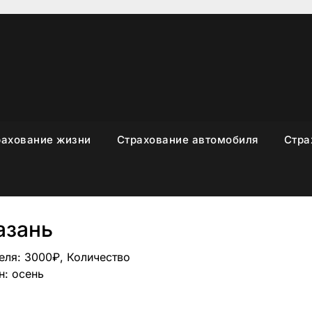
рахование жизни
Страхование автомобиля
Стра
азань
еля: 3000₽, Количество
н: осень
sniki
вить