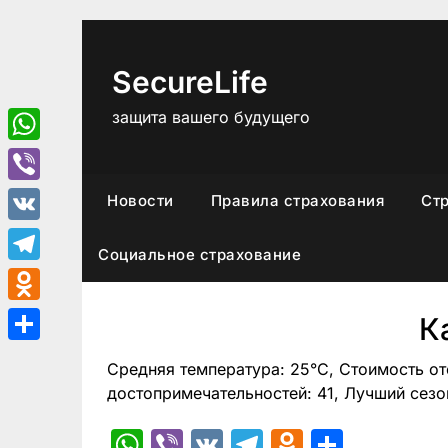
Перейти
к
содержимому
SecureLife
защита вашего будущего
WhatsApp
Viber
Новости
Правила страхования
Ст
VK
Социальное страхование
Telegram
Odnoklassniki
К
Отправить
Средняя температура: 25°C, Стоимость от
достопримечательностей: 41, Лучший сезо
WhatsApp
Viber
VK
Telegram
Odnoklas
Отпра