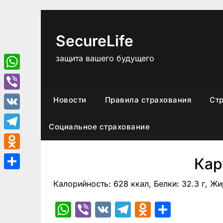
Перейти
к
содержимому
SecureLife
защита вашего будущего
WhatsApp
Viber
Новости
Правила страхования
Ст
VK
Социальное страхование
Telegram
Odnoklassniki
Кар
Отправить
Калорийность: 628 ккал, Белки: 32.3 г, Жир
WhatsApp
Viber
VK
Telegram
Odnoklas
Отпра