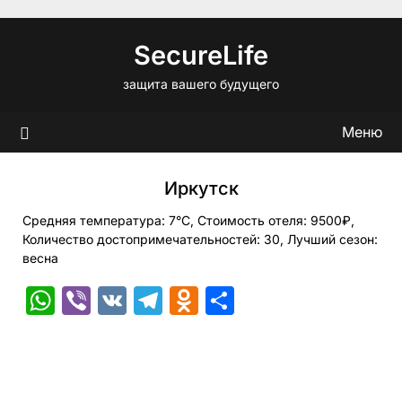
Перейти
к
SecureLife
содержимому
защита вашего будущего
Меню
Иркутск
Средняя температура: 7°C, Стоимость отеля: 9500₽,
Количество достопримечательностей: 30, Лучший сезон:
весна
WhatsApp
Viber
VK
Telegram
Odnoklassniki
Отправить