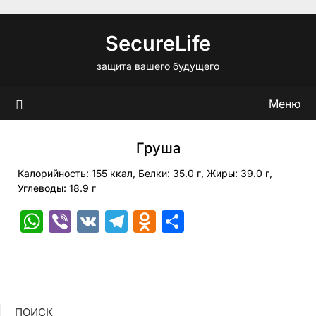
Перейти
к
SecureLife
содержимому
защита вашего будущего
Меню
Груша
Калорийность: 155 ккал, Белки: 35.0 г, Жиры: 39.0 г,
Углеводы: 18.9 г
WhatsApp
Viber
VK
Telegram
Odnoklassniki
Отправить
ПОИСК