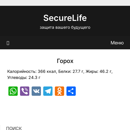
Перейти
к
SecureLife
содержимому
защита вашего будущего
Меню
Горох
Калорийность: 366 ккал, Белки: 27.7 г, Жиры: 46.2 г,
Углеводы: 24.3 г
WhatsApp
Viber
VK
Telegram
Odnoklassniki
Отправить
ПОИСК