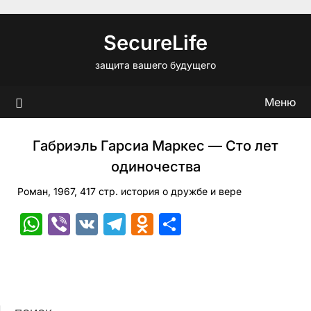
Перейти
к
SecureLife
содержимому
защита вашего будущего
Меню
Габриэль Гарсиа Маркес — Сто лет
одиночества
Роман, 1967, 417 стр. история о дружбе и вере
WhatsApp
Viber
VK
Telegram
Odnoklassniki
Отправить