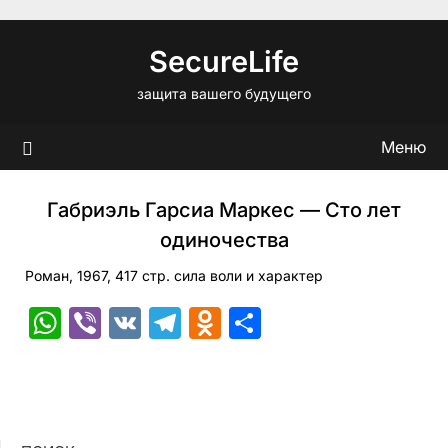
Перейти
к
SecureLife
содержимому
защита вашего будущего
Меню
Габриэль Гарсиа Маркес — Сто лет
одиночества
Роман, 1967, 417 стр. сила воли и характер
WhatsApp
Viber
VK
Telegram
Odnoklassniki
Отправить