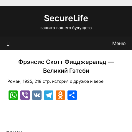
Перейти
к
SecureLife
содержимому
защита вашего будущего
Меню
Фрэнсис Скотт Фицджеральд —
Великий Гэтсби
Роман, 1925, 218 стр. история о дружбе и вере
WhatsApp
Viber
VK
Telegram
Odnoklassniki
Отправить