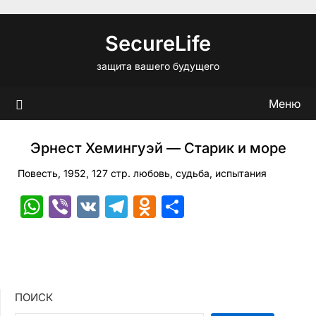
Перейти
к
SecureLife
содержимому
защита вашего будущего
Меню
Эрнест Хемингуэй — Старик и море
Повесть, 1952, 127 стр. любовь, судьба, испытания
WhatsApp
Viber
VK
Telegram
Odnoklassniki
Отправить
ПОИСК