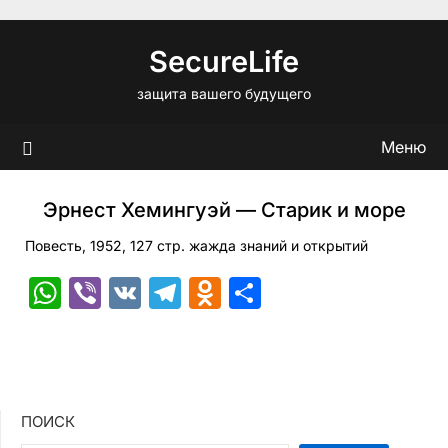
Перейти
к
SecureLife
содержимому
защита вашего будущего
Меню
Эрнест Хемингуэй — Старик и море
Повесть, 1952, 127 стр. жажда знаний и открытий
WhatsApp
Viber
VK
Telegram
Odnoklassniki
Отправить
ПОИСК