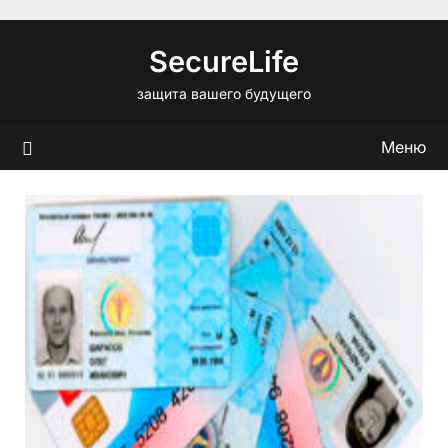
Перейти
к
SecureLife
содержимому
защита вашего будущего
Меню