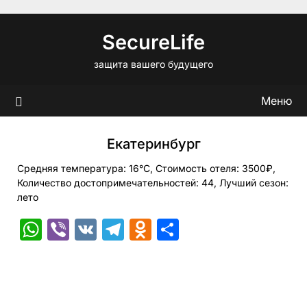
Перейти
к
SecureLife
содержимому
защита вашего будущего
Меню
Екатеринбург
Средняя температура: 16°C, Стоимость отеля: 3500₽,
Количество достопримечательностей: 44, Лучший сезон:
лето
WhatsApp
Viber
VK
Telegram
Odnoklassniki
Отправить