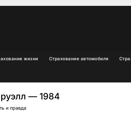
рахование жизни
Страхование автомобиля
Стра
руэлл — 1984
ть и правда
sniki
вить