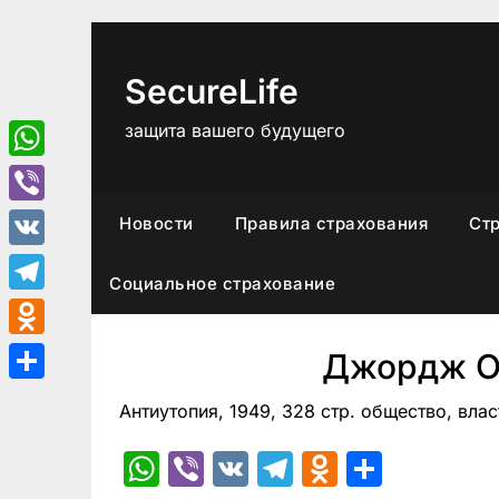
Перейти
к
содержимому
SecureLife
защита вашего будущего
WhatsApp
Viber
Новости
Правила страхования
Ст
VK
Социальное страхование
Telegram
Odnoklassniki
Джордж О
Отправить
Антиутопия, 1949, 328 стр. общество, влас
WhatsApp
Viber
VK
Telegram
Odnoklas
Отпра