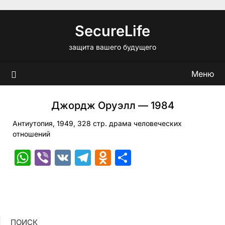
Перейти
к
SecureLife
содержимому
защита вашего будущего
Меню
Джордж Оруэлл — 1984
Антиутопия, 1949, 328 стр. драма человеческих
отношений
WhatsApp
Viber
VK
Telegram
Odnoklassniki
Отправить
ПОИСК