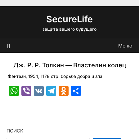
Перейти
к
SecureLife
содержимому
защита вашего будущего
Меню
Дж. Р. Р. Толкин — Властелин колец
Фэнтези, 1954, 1178 стр. борьба добра и зла
WhatsApp
Viber
VK
Telegram
Odnoklassniki
Отправить
ПОИСК