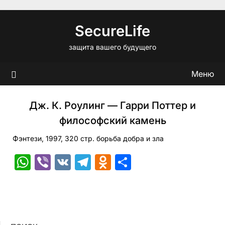
Перейти
к
SecureLife
содержимому
защита вашего будущего
Меню
Дж. К. Роулинг — Гарри Поттер и
философский камень
Фэнтези, 1997, 320 стр. борьба добра и зла
WhatsApp
Viber
VK
Telegram
Odnoklassniki
Отправить