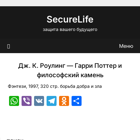
Перейти
к
SecureLife
содержимому
защита вашего будущего
Меню
Дж. К. Роулинг — Гарри Поттер и
философский камень
Фэнтези, 1997, 320 стр. борьба добра и зла
WhatsApp
Viber
VK
Telegram
Odnoklassniki
Отправить