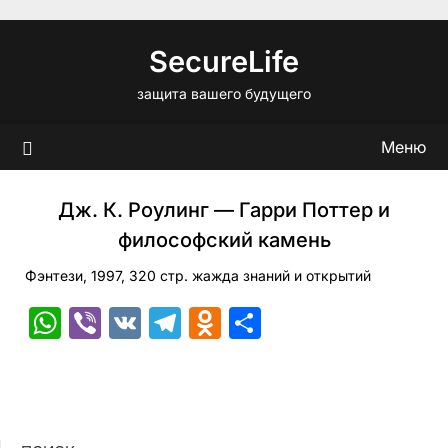
Перейти
к
SecureLife
содержимому
защита вашего будущего
Меню
Дж. К. Роулинг — Гарри Поттер и
философский камень
Фэнтези, 1997, 320 стр. жажда знаний и открытий
WhatsApp
Viber
VK
Telegram
Odnoklassniki
Отправить