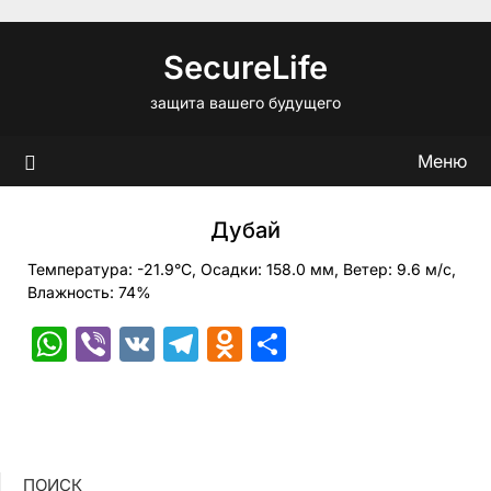
Перейти
к
SecureLife
содержимому
защита вашего будущего
Меню
Дубай
Температура: -21.9°C, Осадки: 158.0 мм, Ветер: 9.6 м/с,
Влажность: 74%
WhatsApp
Viber
VK
Telegram
Odnoklassniki
Отправить
ПОИСК