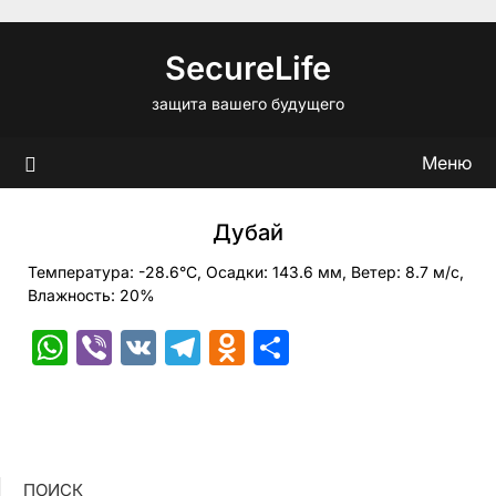
Перейти
к
SecureLife
содержимому
защита вашего будущего
Меню
Дубай
Температура: -28.6°C, Осадки: 143.6 мм, Ветер: 8.7 м/с,
Влажность: 20%
WhatsApp
Viber
VK
Telegram
Odnoklassniki
Отправить
ПОИСК