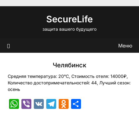
Перейти
к
SecureLife
содержимому
защита вашего будущего
Меню
Челябинск
Средняя температура: 20°C, Стоимость отеля: 14000₽,
Количество достопримечательностей: 44, Лучший сезон:
осень
WhatsApp
Viber
VK
Telegram
Odnoklassniki
Отправить