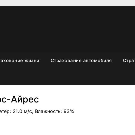
рахование жизни
Страхование автомобиля
Стра
ос-Айрес
етер: 21.0 м/с, Влажность: 93%
sniki
вить