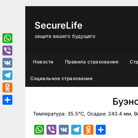
Перейти
к
содержимому
SecureLife
защита вашего будущего
WhatsApp
Viber
Новости
Правила страхования
Ст
VK
Социальное страхование
Telegram
Odnoklassniki
Буэн
Отправить
Температура: 35.5°C, Осадки: 243.4 мм, В
WhatsApp
Viber
VK
Telegram
Odnoklas
Отпра