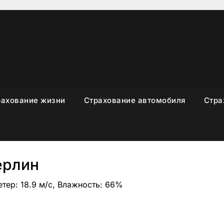
рахование жизни
Страхование автомобиля
Стра
ерлин
етер: 18.9 м/с, Влажность: 66%
sniki
вить