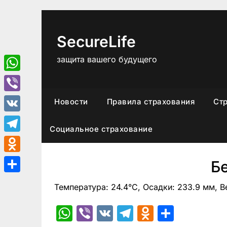
Перейти
к
содержимому
SecureLife
защита вашего будущего
WhatsApp
Viber
Новости
Правила страхования
Ст
VK
Социальное страхование
Telegram
Odnoklassniki
Б
Отправить
Температура: 24.4°C, Осадки: 233.9 мм, В
WhatsApp
Viber
VK
Telegram
Odnoklas
Отпра