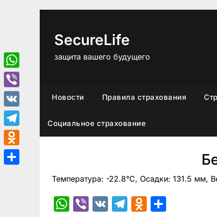
Перейти
к
содержимому
SecureLife
защита вашего будущего
WhatsApp
Viber
Новости
Правила страхования
Ст
VK
Социальное страхование
Telegram
Odnoklassniki
Б
Отправить
Температура: -22.8°C, Осадки: 131.5 мм, 
WhatsApp
Viber
VK
Telegram
Odnoklas
Отпра