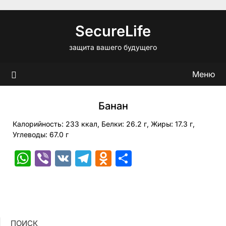
Перейти
к
SecureLife
содержимому
защита вашего будущего
Меню
Банан
Калорийность: 233 ккал, Белки: 26.2 г, Жиры: 17.3 г,
Углеводы: 67.0 г
WhatsApp
Viber
VK
Telegram
Odnoklassniki
Отправить
ПОИСК