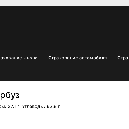
рахование жизни
Страхование автомобиля
Стра
рбуз
ы: 27.1 г, Углеводы: 62.9 г
sniki
вить