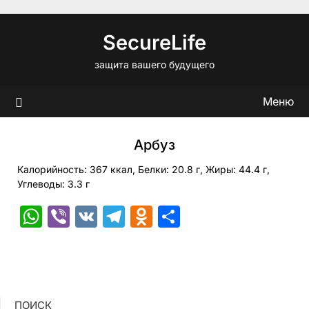
Перейти
к
SecureLife
содержимому
защита вашего будущего
Меню
Арбуз
Калорийность: 367 ккал, Белки: 20.8 г, Жиры: 44.4 г,
Углеводы: 3.3 г
WhatsApp
Viber
VK
Telegram
Odnoklassniki
Отправить
ПОИСК