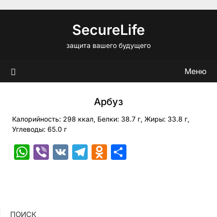
Перейти
к
SecureLife
содержимому
защита вашего будущего
Меню
Арбуз
Калорийность: 298 ккал, Белки: 38.7 г, Жиры: 33.8 г,
Углеводы: 65.0 г
WhatsApp
Viber
VK
Telegram
Odnoklassniki
Отправить
ПОИСК