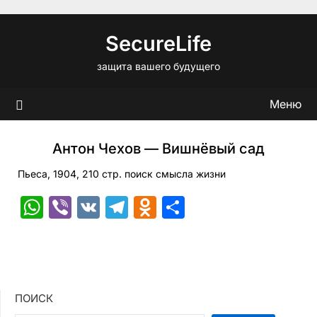
Перейти
к
SecureLife
содержимому
защита вашего будущего
Меню
Антон Чехов — Вишнёвый сад
Пьеса, 1904, 210 стр. поиск смысла жизни
WhatsApp
Viber
VK
Telegram
Odnoklassniki
Отправить
ПОИСК