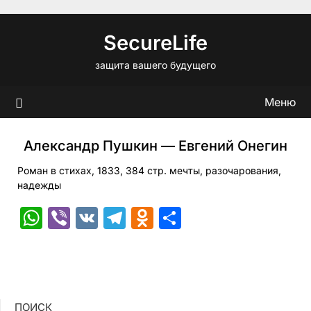
Перейти
к
SecureLife
содержимому
защита вашего будущего
Меню
Александр Пушкин — Евгений Онегин
Роман в стихах, 1833, 384 стр. мечты, разочарования,
надежды
WhatsApp
Viber
VK
Telegram
Odnoklassniki
Отправить
ПОИСК