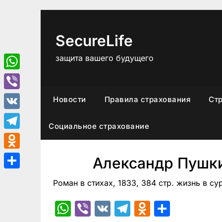
Перейти
к
содержимому
SecureLife
защита вашего будущего
WhatsApp
Viber
Новости
Правила страхования
Ст
VK
Социальное страхование
Telegram
Odnoklassniki
Александр Пушки
Отправить
Роман в стихах, 1833, 384 стр. жизнь в с
WhatsApp
Viber
VK
Telegram
Odnoklas
Отпра