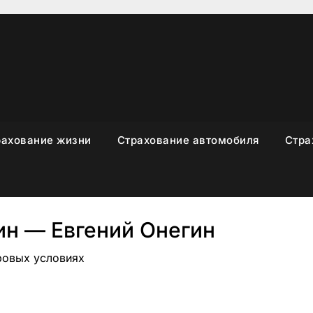
рахование жизни
Страхование автомобиля
Стра
н — Евгений Онегин
уровых условиях
sniki
вить