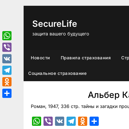
Перейти
к
содержимому
SecureLife
защита вашего будущего
WhatsApp
Viber
Новости
Правила страхования
Ст
VK
Социальное страхование
Telegram
Odnoklassniki
Альбер 
Отправить
Роман, 1947, 336 стр. тайны и загадки пр
WhatsApp
Viber
VK
Telegram
Odnoklas
Отпра