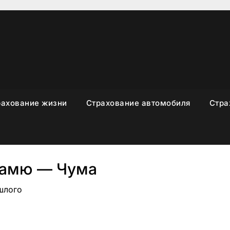
рахование жизни
Страхование автомобиля
Стра
Камю — Чума
ошлого
sniki
вить