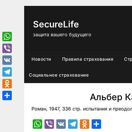
Перейти
к
содержимому
SecureLife
защита вашего будущего
WhatsApp
Viber
Новости
Правила страхования
Ст
VK
Социальное страхование
Telegram
Odnoklassniki
Альбер 
Отправить
Роман, 1947, 336 стр. испытания и преодо
WhatsApp
Viber
VK
Telegram
Odnoklas
Отпра