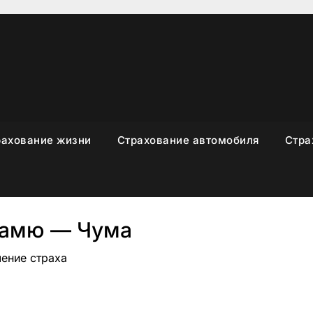
рахование жизни
Страхование автомобиля
Стра
Камю — Чума
ление страха
sniki
вить