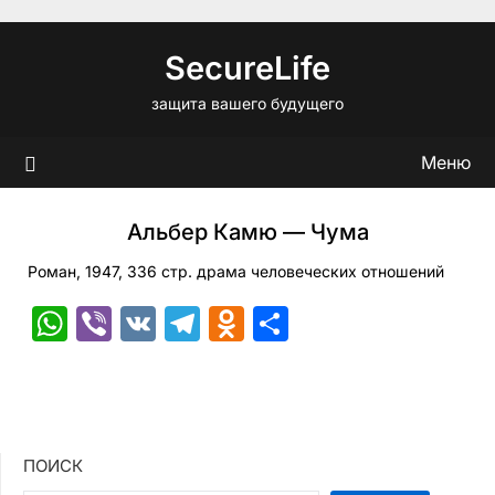
Перейти
к
SecureLife
содержимому
защита вашего будущего
Меню
Альбер Камю — Чума
Роман, 1947, 336 стр. драма человеческих отношений
WhatsApp
Viber
VK
Telegram
Odnoklassniki
Отправить
ПОИСК